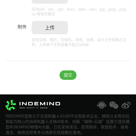
支持pdf、doc、ppt、docx、pptx、wps、jpg、jpeg、png、
txt 等简历格式
附件
上传
支持文档、图片、压缩包、视频、音频、设计文件等格式文
件。上传单个文件容量不超过50MB
提交
INDEMIND是致力于实现机器人AGI的平台型技术企业，拥有以全局空间
智能为核心的自研机器人全栈AI技术，创新“端侧+云端”低算力混合模
型ROBOMIND物理AI大脑，已在家用清洁、家用陪伴、家庭助手、商用
清洁、商用巡检等多元场景实现规模化落地。