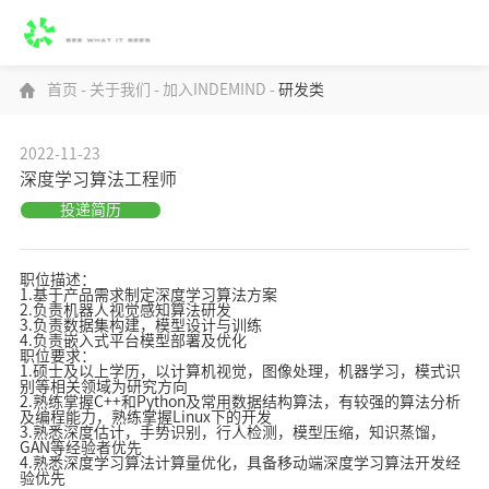
首页
-
关于我们
-
加入INDEMIND
-
研发类
2022-11-23
深度学习算法工程师
投递简历
职位描述：
1.基于产品需求制定深度学习算法方案
2.负责机器人视觉感知算法研发
3.负责数据集构建，模型设计与训练
4.负责嵌入式平台模型部署及优化
职位要求：
1.硕士及以上学历，以计算机视觉，图像处理，机器学习，模式识
别等相关领域为研究方向
2.熟练掌握C++和Python及常用数据结构算法，有较强的算法分析
及编程能力，熟练掌握Linux下的开发
3.熟悉深度估计，手势识别，行人检测，模型压缩，知识蒸馏，
GAN等经验者优先
4.熟悉深度学习算法计算量优化，具备移动端深度学习算法开发经
验优先